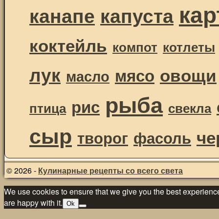
ка
канапе
капуста
коктейль
компот
котлеты
лук
овощи
мясо
масло
рыба
рис
птица
свекла
сыр
че
творог
фасоль
© 2026 -
Кулинарные рецепты со всего света
We use cookies to ensure that we give you the best experience 
are happy with it.
Ok