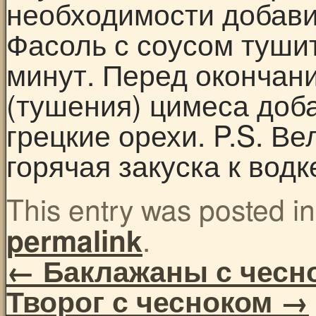
необходимости добави
Фасоль с соусом тушит
минут. Перед окончан
(тушения) цимеса доб
грецкие орехи. P.S. Ве
горячая закуска к водк
This entry was posted i
.
permalink
←
Баклажаны с чесн
Творог с чесноком
→