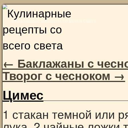
Skip
to
Кулинарные рецепты со всего света
content
←
Баклажаны с чесн
Творог с чесноком
→
Цимес
1 стакан темной или р
лука, 2 чайные ложки 