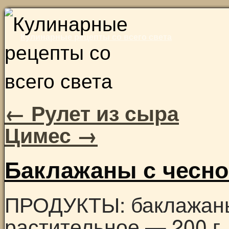
Skip
to
Кулинарные рецепты со всего света
content
←
Рулет из сыра
Цимес
→
Баклажаны с чесн
ПРОДУКТЫ: баклажаны 
растительное — 200 г,