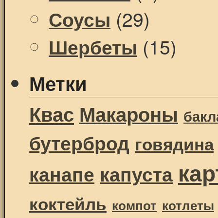
(29)
Соусы
(15)
Шербеты
Метки
Квас
Макароны
бак
бутерброд
говядина
ка
канапе
капуста
коктейль
компот
котлеты