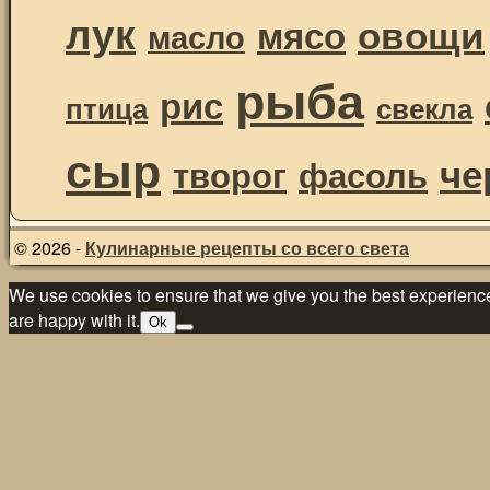
лук
овощи
мясо
масло
рыба
рис
птица
свекла
сыр
че
творог
фасоль
© 2026 -
Кулинарные рецепты со всего света
We use cookies to ensure that we give you the best experience 
are happy with it.
Ok